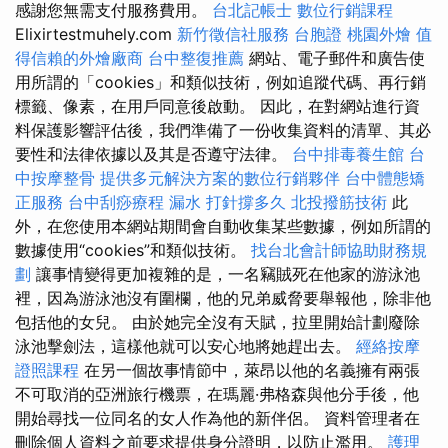
感謝您無需支付服務費用。
台北記帳士
數位行銷課程
Elixirtestmuhely.com
新竹徵信社服務
台胞證
桃園外燴
值
得信賴的外燴廠商
台中整復推薦
網站、電子郵件和廣告使
用所謂的「cookies」和類似技術，例如追蹤代碼、再行銷
標籤、像素，在用戶同意後啟動。 因此，在對網站進行資
料保護影響評估後，我們準備了一份收集資料的清單、其必
要性和法律依據以及其是否遵守法律。
台中排毒養生館
台
中按摩整骨
提供多元解決方案的數位行銷夥伴
台中體態矯
正服務
台中刮痧療程
漏水 打針撐多久
北投撥筋技術
此
外，在您使用本網站期間會自動收集某些數據，例如所謂的
數據使用“cookies”和類似技術。
找台北會計師協助財務規
劃
讓事情變得更加複雜的是，一名竊賊死在他家的游泳池
裡，因為游泳池沒有圍欄，他的兄弟威脅要舉報他，除非他
包括他的女兒。 由於她完全沒有天賦，拉里開始計劃廢除
泳池擊劍法，這樣他就可以安心地將她趕出去。
經絡按摩
證照課程
在另一個故事情節中，萊昂以他的名義擁有兩張
不可取消的亞洲旅行機票，在瑪麗·弗格森與他分手後，他
開始尋找一位同名的女人作為他的新伴侶。 資料管理者在
刪除個人資料之前要求提供身分證明，以防止濫用。
護理