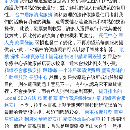
多少錢
我們處理這些數據是為了分析網站上的用戶習慣，
維護我們網站的安全運行，並了解我們個人行銷決策的有用
性。
台中居家清潔服務
資料處理的法律依據是使用者對我
們的活動有明確的興趣，這需要儲存這些資訊和網站的技術
操作。 此後，發票規則收緊，許多人選擇銀行卡或其他付
款方式，因此付款都流向了收銀機和調度台。
長照中心 單
人房
商業登記
習慣也發生了變化，不再期望給每個服務提
供者小費，1-2福林的價值現在可以以數千福林來計算。
頂
樓 漏水
菲律賓簽證申請流程
快速申請泰國簽證
如果您在
水療中心或健康飯店要求按摩，通常會按比例支付小費。
精緻茶會服務安排
殺蟑螂
一小時居家清潔費用
豐富美味的
自助餐服務
長照中心
然而，如果按摩是在診所或出於醫療
目的，則在這個問題上意見不一。 有些人認為它不屬於這
裡，不會接受它，而有些人則對此感到高興。
提升排名的
Local SEO方法
按摩 推薦
新竹高評價外燴方案
精緻茶會服
務安排
本季，拉里在電視上與伊朗阿亞圖拉開玩笑談論他
最新的音樂想法後，被迫面臨追殺令。
南屯按摩服務
西屯
肩頸放鬆
到府外燴輕鬆安排
精美外燴點心品項
拉里想要開
始一個新的電視項目，首先是與傑森·亞歷山大合作，然後