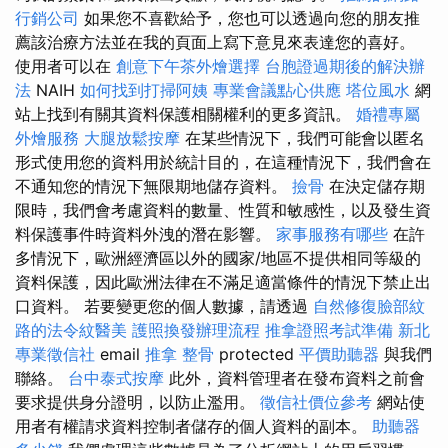
行銷公司
如果您不喜歡給予，您也可以透過向您的朋友推
薦該治療方法並在我的頁面上寫下意見來表達您的喜好。
使用者可以在
創意下午茶外燴選擇
台胞證過期後的解決辦
法
NAIH
如何找到打掃阿姨
專業會議點心供應
塔位風水
網
站上找到有關其資料保護相關權利的更多資訊。
婚禮專屬
外燴服務
大腿放鬆按摩
在某些情況下，我們可能會以匿名
形式使用您的資料用於統計目的，在這種情況下，我們會在
不通知您的情況下無限期地儲存資料。
撿骨
在決定儲存期
限時，我們會考慮資料的數量、性質和敏感性，以及發生資
料保護事件時資料外洩的潛在影響。
家事服務有哪些
在許
多情況下，歐洲經濟區以外的國家/地區不提供相同等級的
資料保護，因此歐洲法律在不滿足適當條件的情況下禁止出
口資料。 若要變更您的個人數據，請透過
自然修復臉部紋
路的法令紋醫美
護照換發辦理流程
推拿證照考試準備
新北
專業徵信社
email
推拿 整骨
protected
平價助聽器
與我們
聯絡。
台中泰式按摩
此外，資料管理者在發布資料之前會
要求提供身分證明，以防止濫用。
徵信社價位參考
網站使
用者有權請求資料控制者儲存的個人資料的副本。
助聽器