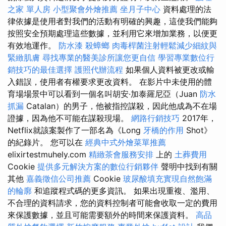
之家 單人房
小型聚會外燴推薦
坐月子中心
資料處理的法
律依據是使用者對我們的活動有明確的興趣，這使我們能夠
按照安全預期處理這些數據，並利用它來增加業務，以便更
有效地運作。
防水漆
殺蟑螂
肉毒桿菌注射輕鬆減少細紋與
緊緻肌膚
尋找專業的醫美診所讓您更自信
學習專業數位行
銷技巧的最佳選擇
護照代辦流程
如果個人資料被更改或輸
入錯誤，使用者有權要求更改資料。 在影片中未使用的體
育場場景中可以看到一個名叫胡安·加泰羅尼亞（Juan
防水
抓漏
Catalan）的男子，他被指控謀殺，因此他成為不在場
證據，因為他不可能在謀殺現場。
網路行銷技巧
2017年，
Netflix就該案製作了一部名為《Long
牙橋的作用
Shot》
的紀錄片。 您可以在
經典中式外燴菜單推薦
elixirtestmuhely.com
精緻茶會服務安排
上的
土葬費用
Cookie
提供多元解決方案的數位行銷夥伴
聲明中找到有關
其他
嘉義徵信公司推薦
Cookie
玻尿酸填充實現自然飽滿
的輪廓
和追蹤程式碼的更多資訊。 如果出現重複、濫用、
不合理的資料請求，您的資料控制者可能會收取一定的費用
來保護數據，並且可能需要額外的時間來保護資料。
高品