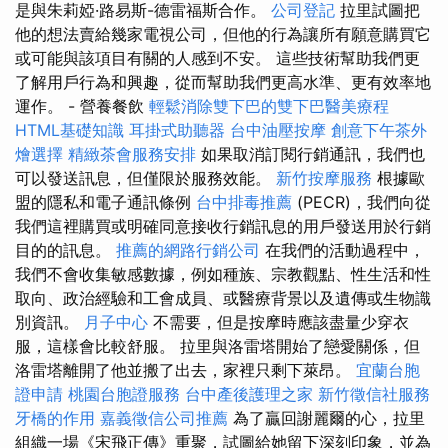
是與朱莉婭·路易斯-德雷福斯合作。
公司登記
拉里試圖把
他的想法賣給幾家電視公司，但他的行為讓所有願意購買它
或可能與該項目有關的人感到不安。 這些技術幫助我們更
了解用戶行為和興趣，從而幫助我們更高水準、更有效率地
運作。 - 營養餐飲
輕鬆消除雙下巴的雙下巴醫美療程
HTML基礎知識
耳掛式助聽器
台中油壓按摩
創意下午茶外
燴選擇
精緻茶會服務安排
如果取消訂閱行銷通訊，我們也
可以發送訊息，但僅限於服務效能。
新竹按摩服務
根據歐
盟的隱私和電子通訊條例
台中排毒推薦
(PECR)，我們向從
我們這裡購買或明確同意接收行銷訊息的用戶發送用於行銷
目的的訊息。
推薦的網路行銷公司
在我們的活動過程中，
我們不會收集敏感數據，例如種族、宗教觀點、性生活和性
取向、政治經驗和工會成員、或醫療背景以及遺傳或生物識
別資訊。
月子中心
不需要，但是按摩時應該盡量少穿衣
服，這樣會比較舒服。 拉里與洛雷塔開始了戀愛關係，但
洛雷塔離開了他並搬了出去，家裡只剩下萊昂。
宜蘭台胞
證申請
桃園台胞證服務
台中產後護理之家
新竹徵信社服務
牙橋的作用
嘉義徵信公司推薦
為了贏回謝麗爾的心，拉里
組織一場《宋飛正傳》重聚，試圖給她留下深刻印象，並為