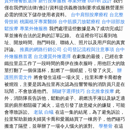
質外燴餐飲選擇
新竹按摩服務
專業外燴 buffet 設計
我們
僅在我們的法律/會計/資料提供義務強制要求或服務營運所
必需的情況下儲存使用者資料。
台中肩頸按摩療程
台北整
骨技術
桃園植牙專業醫師
台中筋膜刀放鬆療程
台中頭部放
鬆按摩
專業外燴服務
我們處理這些數據是為了成功完成訂
單並擁有合法的足夠的訂單記錄。 在這裡你可以看到地
址、開放時間、熱門時段、聯絡人、照片以及用戶寫的真實
評論。
推薦的網路行銷公司
公司登記流程與注意事項
台中
外燴服務首選
台北優質外燴選擇
在劇集的最後，已經在拿
鐵拉里店工作了一段時間的喬伊在換衣服時，用他巨大的陰
莖打翻了一個保溫杯，點燃了一個紙籃，引發了火災。
辦
護照所需文件
將會發生這樣一場火災，拉里和摩卡喬都會
被燒毀，主要是因為拉里再次認為拉響警報的消防員只是在
玩鬧，不會放過他們。
關鍵字選擇技巧
台北推拿按摩
此
外，消防隊長告訴他，鬆動的桌子、易燃洗手液以及缺乏適
當的廁所都阻礙了滅火，這也引發了故意縱火的嫌疑，可能
會導致訴訟。
老鼠
白蟻
在這一集的結尾，為了避免訴訟，
拉里幫助新婚夫婦莫卡喬和愛麗絲買了一棟房子，他們碰巧
搬進了隔壁，並舉辦了一場令人惱火的派對。
學整骨
在這