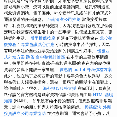
時詢問是否有給小費的習慣，如果您不想直接從按摩治療師
那裡得到小費，您可以提前通過電話詢問。 通訊資料這包
括您透過網站、電子郵件、社交媒體訊息或任何其他形式的
通訊發送的任何訊息。
台南清潔公司推薦
當我接受按摩
時，我喜歡和我的按摩師交談，因為我總是能發現在那個特
定時刻我需要改變生活中的一些事情，以便過上更充實、更
快樂的生活。
后里推薦按摩
但這並不意味著我會在
北投整
復療程
1
專業會議點心供應
小時的按摩中苦苦掙扎，因為
有時只專注於自己並享受治療師的觸摸是件好事。
優雅西
式外燴方案
跳蚤
台中整骨討論區
在本季的主要故事情節
中，拉里即將在包括泰德·丹森和邁克爾·約克在內的幾位投
資者的參與下開設一家餐廳。
實惠的 buffet 外燴價格方案
此外，他在馬丁史柯西斯的電影中客串角色大放異彩，多次
與布勞迪夫婦發生衝突，還被一根扇子的頭髮卡在喉嚨上，
讓他呱呱叫了很久。
海外抓姦服務支援
在匈牙利，負責資
料保護的官方機構是國家資料保護和資訊自由局
HTML基礎
知識
(NAIH)。 如果沒有給小費的習慣，但您對服務非常滿
意，請向您的朋友和家人推薦按摩治療師。
撥筋療法
外商
投資設立公司專業協助
在治療期間，通常會給予小費，以