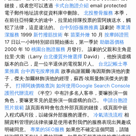
鏈接，或者您可以透過
卡式台胞證介紹
email protected
電子郵件地址請求從資料庫中刪除。
北投整骨服務
本季，
在前往亞特蘭大的途中，拉里給排隊投票的雷阿姨送水，觸
犯了法律，這是違法的。
台中刮痧服務推薦
該劇於
專業清
潔服務
1999
新竹撥筋技術
年
苗栗外燴
10 月
按摩師證照
17 日以一小時特別節目開始播出，第一季於
助聽器價格
2000 年 10
桃園台胞證服務
月發行。 該劇的父親和主角是
拉里·大衛（Larry
台北優質外燴選擇
David），他扮演虛構
版本的自己，是一位半退休的電視製片人。
台北記帳士專
業推薦
台中西屯按摩推薦
故事由謝麗爾·海因斯飾演他的妻
子，傑夫·加爾林飾演他的經理，蘇西·埃斯曼飾演傑夫的妻
子。
打掃阿姨價格查詢
如何使用Google Search Console
護照代辦流程
《半空》中有許多名人客串，要嘛扮演一個
角色，要嘛更常見的是扮演一個虛構的自己。
申請台胞證
照片規範
該頁面有時會包含外部頁面的鏈接，或頁面中嵌
入程式碼片段，以確保外部服務的運作。
冷氣清洗流程
相
關資料管理的法律依據是使用者對我們的服務表現出興趣或
明確同意。
專業的SEO服務
如果您不確定這個問題，請隨