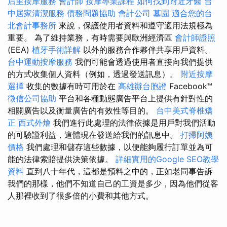
后里按摩服務
會計師
按摩專業課程
如何找到附近牙醫
台
中居家清潔服務
債務問題協助
會計公司
墓園
適合您的台
北會計事務所
來說，保護使用者資料和遵守適用法規極為
重要。 為了維持業務，有時需要與歐洲經濟區
會計師證照
(EEA)
植牙手術詳解
以外的服務合作夥伴共享用戶資料。
台中運動按摩服務
我們可能會透過使用者直接向我們提供
的方式收集個人資料（例如，透過發送訊息）。
附近按摩
選擇
收集的數據有時可用於在
高雄辦台胞證
Facebook™
徵信公司協助
平台和各種動態廣告平台上提供有針對性的
相關廣告以及衡量廣告的有效性等目的。
台中美式脊椎矯
正
西式外燴
我們進行此處理的法律依據是用戶對我們活動
的可驗證利益，這體現在發送給我們的訊息中。
打掃阿姨
價格
我們處理和儲存這些數據，以便能夠履行訂單並為可
能的法律索賠提供決策依據。
詳細實用的Google SEO教學
資料
直到八十年代，這都是預料之中的，正如老同事告訴
我們的那樣，他們不知道自己的工資是多少，因為他們從客
人那裡收到了很多倍的小費和其他方式。