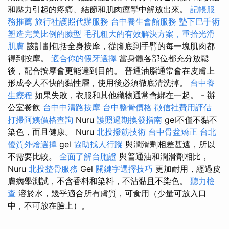
和壓力引起的疼痛、結節和肌肉痙攣中解放出來。
記帳服
務推薦
旅行社護照代辦服務
台中養生會館服務
墊下巴手術
塑造完美比例的臉型
毛孔粗大的有效解決方案，重拾光滑
肌膚
該計劃包括全身按摩，從腳底到手臂的每一塊肌肉都
得到按摩。
適合你的假牙選擇
當身體各部位都充分放鬆
後，配合按摩會更能達到目的。 普通油脂通常會在皮膚上
形成令人不快的黏性層，使用後必須徹底清洗掉。
台中養
生療程
如果失敗，衣服和其他織物通常會綁在一起。 - 辦
公室餐飲
台中中清路按摩
台中整骨價格
徵信社費用評估
打掃阿姨價格查詢
Nuru
護照過期換發指南
gel不僅不黏不
染色，而且健康。 Nuru
北投撥筋技術
台中骨盆矯正
台北
優質外燴選擇
gel
協助找人行蹤
與潤滑劑相差甚遠，所以
不需要比較。
全面了解台胞證
與普通油和潤滑劑相比，
Nuru
北投整骨服務
Gel
關鍵字選擇技巧
更加耐用，經過皮
膚病學測試，不含香料和染料，不沾黏且不染色。
聽力檢
查
溶於水，幾乎適合所有膚質，可食用（少量可放入口
中，不可放在臉上）。