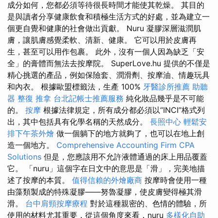
成分如何，您都必須等待很長時間才能使其乾燥。 其目的
是與讀者分享健康飲食和積極生活方式的好處，並為建立一
個更自覺和健康的社會做出貢獻。 Nuru 凝膠深層滋潤肌
膚，讓肌膚感覺柔軟、清新、健康。 它可以用於皮膚再
生，甚至可以用作包裹。 此外，沒有一個人因為缺乏「安
全」的膏體而無法去按摩院。 SuperLove.hu 提供的不僅是
精心挑選的產品，例如保險套、潤滑劑、按摩油、情趣玩具
和內衣。 根據歐盟標籤法，生產 100%
牙醫診所推薦
助聽
器
整復 推拿
台北記帳士推薦服務
純化妝品幾乎是不可能
的。
按摩
根據法律規定，所有成分都必須以“INCI”格式列
出，其中包括具有化學名稱的天然成分。
長照中心
輕鬆安
排下午茶外燴
做一個躺下的地方就夠了，也可以在地上創
造一個地方。
Comprehensive Accounting Firm CPA
Solutions
但是，您應該用不允許液體通過的床上用品覆蓋
它。 「nuru」這個字在日文中的意思是「滑」，完美地描
述了按摩的本質。
值得信賴的外燴廠商
按摩時會使用一種
由藻類製成的特殊凝膠——努魯凝膠，使皮膚變得極其滑
滑。
台中肩頸按摩療程
對於這種親密的、色情的體驗，所
使用的材料尤其重要，從這個角度來看，nuru
多樣化自助