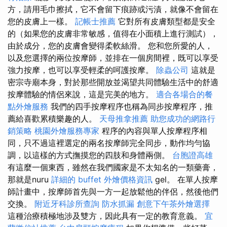
方，請用毛巾擦拭，它不會留下痕跡或污漬，就像不會留在
您的皮膚上一樣。
記帳士推薦
它對所有皮膚類型都是安全
的（如果您的皮膚非常敏感，值得在小面積上進行測試），
由於成分，您的皮膚會變得柔軟絲滑。 您和您所愛的人，
以及您選擇的兩位按摩師，並排在一個房間裡，既可以享受
強力按摩，也可以享受輕柔的呵護按摩。
除蟲公司
這就是
密宗寺廟本身，對於那些開放並渴望共同體驗生活中的舒適
按摩體驗的情侶來說，這是完美的地方。
適合各場合的餐
點外燴服務
我們的四手按摩程序也稱為同步按摩程序，推
薦給喜歡累積樂趣的人。
天母推拿推薦
助您成功的網路行
銷策略
桃園外燴服務專家
程序的內容與單人按摩程序相
同，只不過這裡選定的兩名按摩師完全同步，動作均勻協
調，以這樣的方式撫摸您的四肢和身體兩側。
台胞證高雄
有這麼一個東西，雖然在我們國家是不太知名的一類藥膏，
那就是nuru
詳細的 buffet 外燴價格資訊
gel。 在單人按摩
師計畫中，按摩師首先與一方一起放鬆他的伴侶，然後他們
交換。
附近牙科診所查詢
防水抓漏
創意下午茶外燴選擇
這種治療積極地涉及雙方，因此具有一定的教育意義。
宜