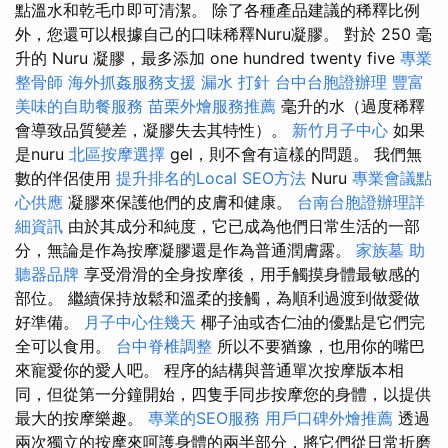
點溫水和乾毛巾即可清潔。 除了各種產品建議的稀釋比例
外，您還可以根據自己的口味稀釋Nuru凝膠。 對於 250 毫
升的 Nuru 凝膠，最多添加 one hundred twenty five
專業
整骨師
海外抓姦服務支援
漏水 打針
台中台胞證辦理
豐富
美味的自助餐服務
苗栗外燴服務推薦
毫升的水（過度稀釋
會導致品質變差，凝膠失去其特性）。
新竹月子中心
如果
是nuru
北區按摩選擇
gel，則不會有這樣的問題。 我們無
數的伴侶使用
提升排名的Local SEO方法
Nuru
專業會議點
心供應
凝膠來保護他們的皮膚和健康。
台南台胞證辦理詳
細資訊
由於其成分和純度，它已成為他們日常生活的一部
分，無論是作為按摩凝膠還是作為普通潤膚露。
家族墓
助
聽器品牌
享受滑滑的全身按摩後，用手觸摸身體最敏感的
部位。 繼續保持放鬆和溫柔的接觸，為順利過渡到做愛做
好準備。
月子中心住幾天
椰子油或杏仁油的優點是它們完
全可以食用。
台中脊椎調整
所以不要猶豫，也用你的嘴巴
來寵愛你的愛人吧。 程序的結構與普通單次按摩版本相
同，但從第一分鐘開始，四隻手同步按摩您的身體，以提供
最大的按摩樂趣。
專業的SEO服務
用戶口碑外燴推薦
透過
兩次獨立的按摩來呵護身體的兩半部分，將它們從日常折磨