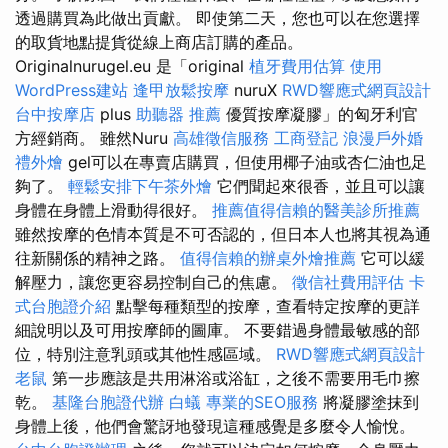
透過購買為此做出貢獻。 即使第二天，您也可以在您選擇
的取貨地點提貨從線上商店訂購的產品。
Originalnurugel.eu 是「original
植牙費用估算
使用
WordPress建站
逢甲放鬆按摩
nuruX
RWD響應式網頁設計
台中按摩店
plus
助聽器 推薦
優質按摩凝膠」的匈牙利官
方經銷商。 雖然Nuru
高雄徵信服務
工商登記
浪漫戶外婚
禮外燴
gel可以在專賣店購買，但使用椰子油或杏仁油也足
夠了。
輕鬆安排下午茶外燴
它們聞起來很香，並且可以讓
身體在身體上滑動得很好。
推薦值得信賴的醫美診所推薦
雖然按摩的色情本質是不可否認的，但日本人也將其視為通
往新關係的精神之路。
值得信賴的辦桌外燴推薦
它可以緩
解壓力，讓您更容易控制自己的焦慮。
徵信社費用評估
卡
式台胞證介紹
點擊每種類型的按摩，查看特定按摩的更詳
細說明以及可用按摩師的圖庫。 不要錯過身體最敏感的部
位，特別注意乳頭或其他性感區域。
RWD響應式網頁設計
老鼠
第一步應該是共用淋浴或浴缸，之後不需要用毛巾擦
乾。
基隆台胞證代辦
白蟻
專業的SEO服務
將凝膠塗抹到
身體上後，他們會驚訝地發現這種感覺是多麼令人愉悅。