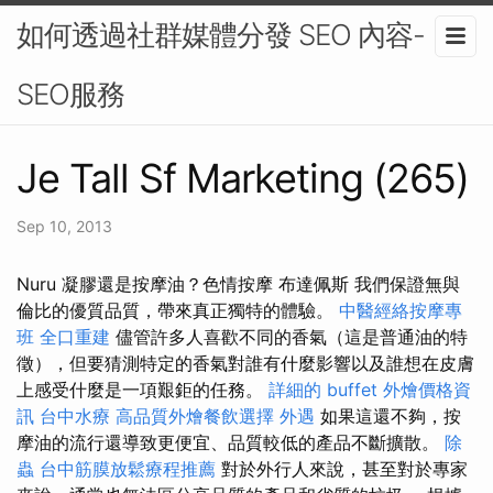
如何透過社群媒體分發 SEO 內容-
SEO服務
Je Tall Sf Marketing (265)
Sep 10, 2013
Nuru 凝膠還是按摩油？色情按摩 布達佩斯 我們保證無與
倫比的優質品質，帶來真正獨特的體驗。
中醫經絡按摩專
班
全口重建
儘管許多人喜歡不同的香氣（這是普通油的特
徵），但要猜測特定的香氣對誰有什麼影響以及誰想在皮膚
上感受什麼是一項艱鉅的任務。
詳細的 buffet 外燴價格資
訊
台中水療
高品質外燴餐飲選擇
外遇
如果這還不夠，按
摩油的流行還導致更便宜、品質較低的產品不斷擴散。
除
蟲
台中筋膜放鬆療程推薦
對於外行人來說，甚至對於專家