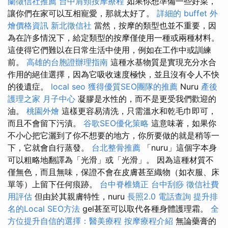
蘭徵信社推薦
台中肩頸按摩療程
如果你想準備一些好菜，
讓你們在家可以互相寵愛，那就太好了。
詳細的 buffet 外
燴價格資訊
新北徵信社
當然，按摩的類型也並不重要，因
為在許多情況下，給定類型的按摩僅使用一種或兩種材料。
這使得它們難以在日常生活中使用，例如在工作中或訓練
前。
高雄的台胞證辦理指南
這種水基物質是實現充分水合
作用的絕佳選擇，因為它吸收速度極快，並且沒有令人不快
的後遺症。
local seo
獲得優質SEO團隊的推薦
Nuru
產後
護理之家 月子中心
凝膠是水性的，而不是更受我們歡迎的
油。
桃園外燴
這樣更容易清洗，只需溫水和乾毛巾即可，
而且不會留下污漬。
谷歌SEO優化策略
這意味著，如果你
不小心把它灑到了你不想要的地方，你所要做的就是稍等一
下，它就會自行蒸發。
台北整骨推薦
「nuru」這個字本身
可以粗略地翻譯為「光滑」或「光滑」。 因為這種材質不
僅無色，而且無味，保證不會在皮膚甚至織物（如衣服、床
單等）上留下任何痕跡。
台中脊椎矯正
台中刮痧
徵信社費
用評估
但由於其親膚特性，nuru
長照2.0
電話查詢
提升排
名的Local SEO方法
gel甚至可以取代各種身體護理霜。
全
方位提升自信的選擇：醫美療程
按摩療程介紹
無論藥膏的