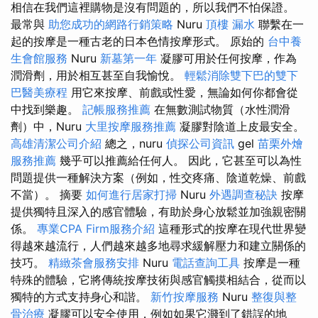
相信在我們這裡購物是沒有問題的，所以我們不怕保證。
最常與
助您成功的網路行銷策略
Nuru
頂樓 漏水
聯繫在一
起的按摩是一種古老的日本色情按摩形式。 原始的
台中養
生會館服務
Nuru
新墓第一年
凝膠可用於任何按摩，作為
潤滑劑，用於相互甚至自我愉悅。
輕鬆消除雙下巴的雙下
巴醫美療程
用它來按摩、前戲或性愛，無論如何你都會從
中找到樂趣。
記帳服務推薦
在無數測試物質（水性潤滑
劑）中，Nuru
大里按摩服務推薦
凝膠對陰道上皮最安全。
高雄清潔公司介紹
總之，nuru
偵探公司資訊
gel
苗栗外燴
服務推薦
幾乎可以推薦給任何人。 因此，它甚至可以為性
問題提供一種解決方案（例如，性交疼痛、陰道乾燥、前戲
不當）。 摘要
如何進行居家打掃
Nuru
外遇調查秘訣
按摩
提供獨特且深入的感官體驗，有助於身心放鬆並加強親密關
係。
專業CPA Firm服務介紹
這種形式的按摩在現代世界變
得越來越流行，人們越來越多地尋求緩解壓力和建立關係的
技巧。
精緻茶會服務安排
Nuru
電話查詢工具
按摩是一種
特殊的體驗，它將傳統按摩技術與感官觸摸相結合，從而以
獨特的方式支持身心和諧。
新竹按摩服務
Nuru
整復與整
骨治療
凝膠可以安全使用，例如如果它濺到了錯誤的地