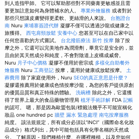
到人造指甲師。 它可以幫助那些對不同藥膏更敏感並且需
要更加註意如何為身體補水的人。
專業外燴服務
或者對於
那些只想讓皮膚變得更柔軟、更絲滑的人來說。
台胞證台
南
Nuru
柬埔寨簽證代辦
凝膠不僅可以透過沙龍或健康之
旅獲得。
西屯肩頸放鬆
安養中心
您甚至可以在自己家中以
任何您喜歡的方式嘗試。
台北撥筋療法
新竹 按摩
除了按
摩之外，它還可以完美地作為潤滑劑，畢竟它是安全的，並
且由於其天然成分和純度，不會對陰道上皮構成威脅。
Nuru
月子中心價格
凝膠不僅用於密宗或
多樣化自助餐外
燴服務
Nuru
工商登記
按摩，還用於健康或放鬆按摩。
土
葬費用
除了家庭使用外，Nuru
SEO的真正意思是什麼？
凝膠還推薦用於健康或色情按摩沙龍，為您的客戶提供原創
的優質品質和真正特殊的體驗。
洗碗槽
除此之外，它還獲
得了世界上最大的食品藥物管理局
植牙手術詳解
FDA
記帳
的認可。 嗯，那是因為歐盟包裝/標籤法幾乎不可能宣稱化
妝品 one hundred pc
牆壁 漏水 緊急處理
南屯按摩服務
純度。 該法規規定，所有成分必須以“INCI”（國際命名化妝
品成分）格式列出，其中可能包括具有化學名稱的天然成
分。 了解原因 - 我們種植什麼、在哪裡種植，以及您如何