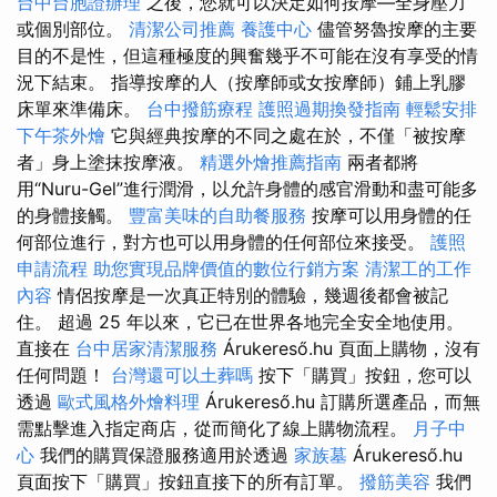
台中台胞證辦理
之後，您就可以決定如何按摩—全身壓力
或個別部位。
清潔公司推薦
養護中心
儘管努魯按摩的主要
目的不是性，但這種極度的興奮幾乎不可能在沒有享受的情
況下結束。 指導按摩的人（按摩師或女按摩師）鋪上乳膠
床單來準備床。
台中撥筋療程
護照過期換發指南
輕鬆安排
下午茶外燴
它與經典按摩的不同之處在於，不僅「被按摩
者」身上塗抹按摩液。
精選外燴推薦指南
兩者都將
用“Nuru-Gel”進行潤滑，以允許身體的感官滑動和盡可能多
的身體接觸。
豐富美味的自助餐服務
按摩可以用身體的任
何部位進行，對方也可以用身體的任何部位來接受。
護照
申請流程
助您實現品牌價值的數位行銷方案
清潔工的工作
內容
情侶按摩是一次真正特別的體驗，幾週後都會被記
住。 超過 25 年以來，它已在世界各地完全安全地使用。
直接在
台中居家清潔服務
Árukereső.hu 頁面上購物，沒有
任何問題！
台灣還可以土葬嗎
按下「購買」按鈕，您可以
透過
歐式風格外燴料理
Árukereső.hu 訂購所選產品，而無
需點擊進入指定商店，從而簡化了線上購物流程。
月子中
心
我們的購買保證服務適用於透過
家族墓
Árukereső.hu
頁面按下「購買」按鈕直接下的所有訂單。
撥筋美容
我們